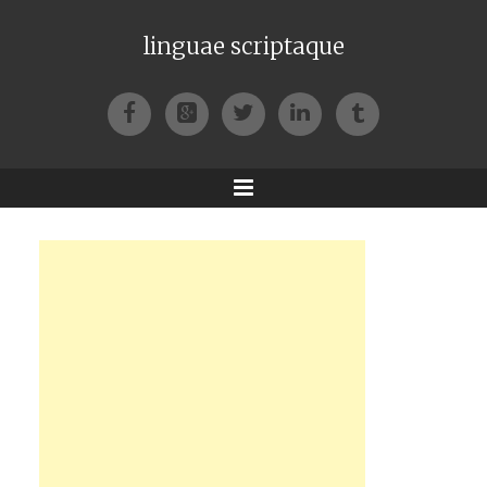
linguae scriptaque
Facebook
Google+
Twitter
LinkedIn
Tumblr
Menu