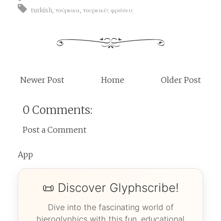
turkish
,
τούρκικα
,
τουρκικές φράσεις
Newer Post
Home
Older Post
0 Comments:
Post a Comment
App
📜 Discover Glyphscribe!
Dive into the fascinating world of
hieroglyphics with this fun, educational