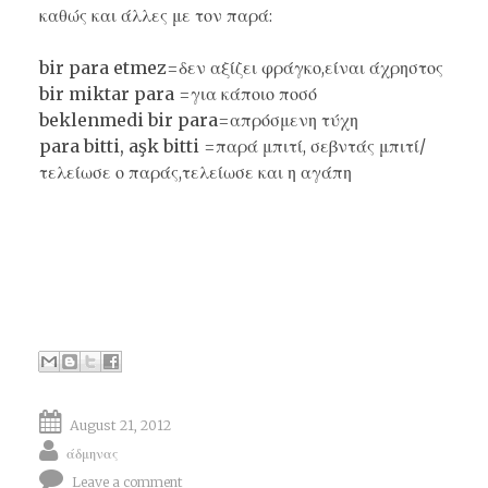
καθώς και άλλες με τον παρά:
bir para etmez
=δεν αξίζει φράγκο,είναι άχρηστος
bir miktar para
=για κάποιο ποσό
beklenmedi bir para
=απρόσμενη τύχη
para
bitti, aşk bitti
=
παρά μπιτί, σεβντάς μπιτί/
τελείωσε ο παράς,τελείωσε και η αγάπη
August 21, 2012
άδμηνας
Leave a comment