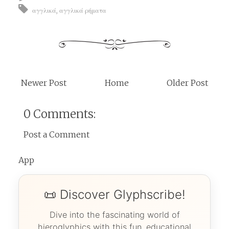
αγγλικά
,
αγγλικά ρήματα
Newer Post
Home
Older Post
0 Comments:
Post a Comment
App
📜 Discover Glyphscribe!
Dive into the fascinating world of
hieroglyphics with this fun, educational