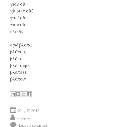
γιου σίι
χίι,σι,ιτ σίιζ
γουί σίι
γιου σίι
δέι σίι
εγώ βλέπω
βλέπεις
βλέπει
βλέπουμε
βλέπετε
βλέπουν
May 17, 2012
άδμηνας
Leave a comment