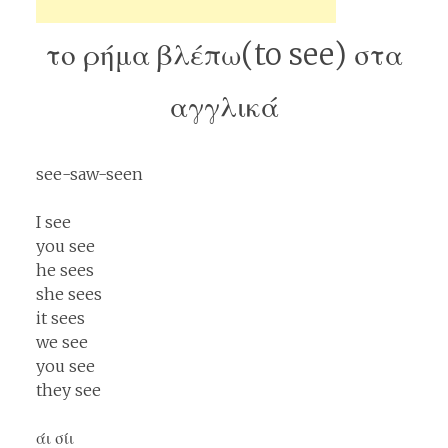
το ρήμα βλέπω(to see) στα
αγγλικά
see-saw-seen
I see
you see
he sees
she sees
it sees
we see
you see
they see
άι σίι