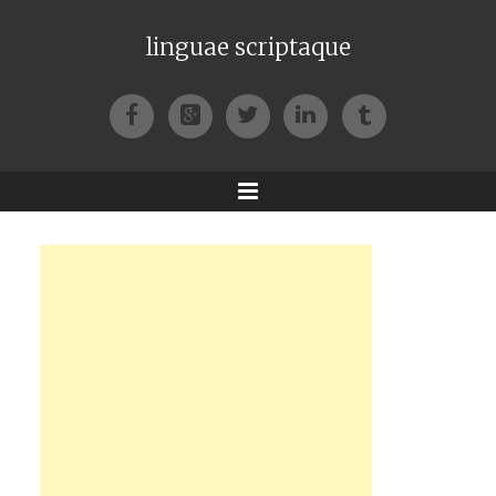
linguae scriptaque
Facebook
Google+
Twitter
LinkedIn
Tumblr
Menu