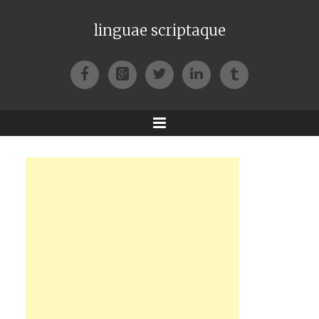
linguae scriptaque
Facebook
Google+
Twitter
LinkedIn
Tumblr
Menu