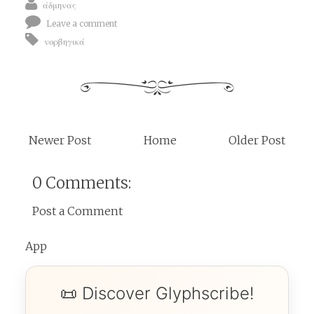
άδμηνας
Leave a comment
νορβηγικά
Newer Post
Home
Older Post
0 Comments:
Post a Comment
App
📜 Discover Glyphscribe!