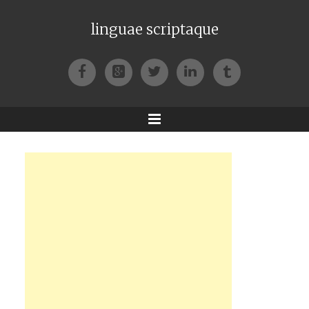
linguae scriptaque
Facebook
Google+
Twitter
LinkedIn
Tumblr
Menu