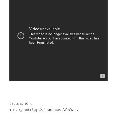
δείτε επίσης
τα ναχουάτλ,η γλώσσα των Αζτέκων