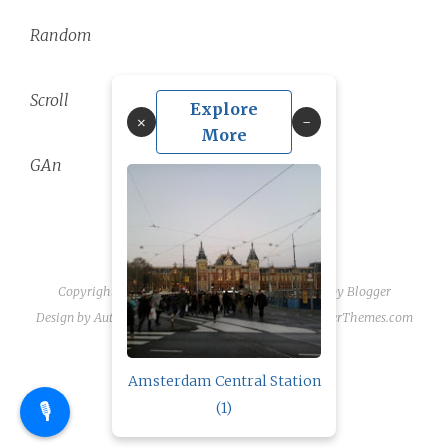
Random
Scroll
Explore
×
More
GAn
Copyright ©
2026
linguae scriptaque
| Powered by
Blogger
Design by
Automattic
| Blogger Theme by
NewBloggerThemes.com
Amsterdam Central Station
🎙️
(1)