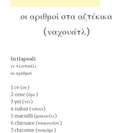
οι αριθμοί στα αζτέκικα
(ναχουάτλ)
In tlapoali
ιν τλαποάλι
οι αριθμοί
1 ce (σε)
2 ome (όμε)
3 yei (γέι)
4 nahui (νάουι)
5 macuilli (μακουίλι)
6 chicuace (τσικουάσε)
7 chicome (τσικόμε)