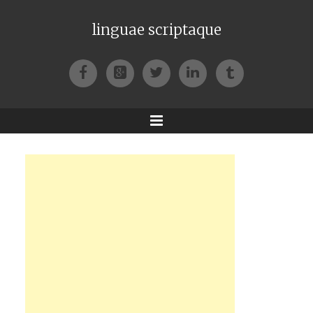
linguae scriptaque
Facebook
Google+
Twitter
LinkedIn
Tumblr
Menu