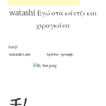
watashi Εγώ στα κάντζι και
χιραγκάνα
kanji
τρόπος γραφής
watashi-I,me