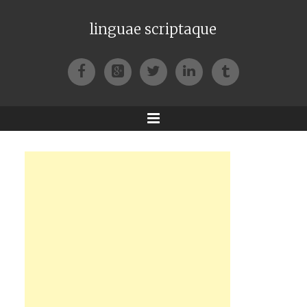
linguae scriptaque
Facebook
Google+
Twitter
LinkedIn
Tumblr
Menu