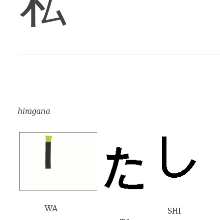
私
hiragana
WA
SHI