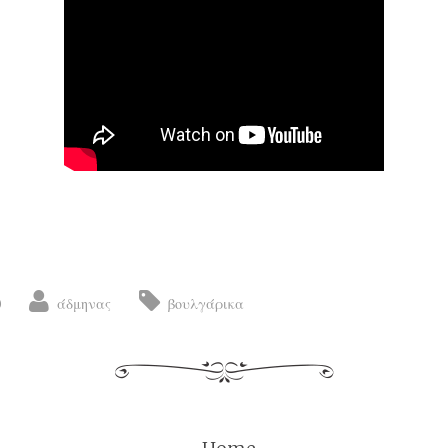
0
άδμηνας
βουλγάρικα