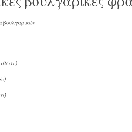
ικές βουλγαρικές φρά
α βουλγαρικών.
αβέιτε)
έι)
τι)
)