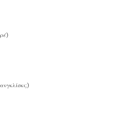
πρέ
)
ανγκλίσκι;)