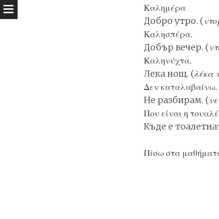
Καλημέρα
Добро утро. (
ντο
Καλησπέρα.
Добър вечер. (
ντ
Καληνύχτα.
Лека нощ. (
λέκα 
Δεν καταλαβαίνω.
Не разбирам. (
νε
Που είναι η τουαλέ
Къде е тоалетнат
Πίσω στα
μαθήματ