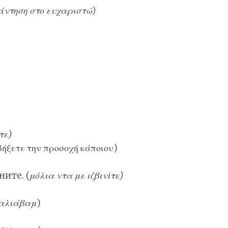
ντηση στο ευχαριστώ)
τε)
ήξετε την προσοχή κάποιου)
ите. (
μόλια ντα με ιζβινίτε)
αλιάβαμ
)