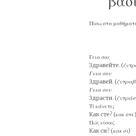
βασ
Πίσω στα
μαθήματ
Γεια σας
Здравейте. (
ζντρ
Γεια σου
Здравей. (
ζντραβ
Γεια σου
Здрасти. (
ζντράσ
Τί κάνετε;
Как сте? (κακ στε
Πώς είσαι;
Как си? (
κακ σι)