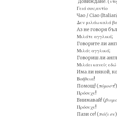
Довиждане. (
ντο
Γειά σου,αντίο
Чао / Ciao (Italian)
Δεν μιλάω καλά β
Аз не говоря бъл
Μιλάτε αγγλικά;
Говорите ли анг
Μιλάς αγγλικά;
Говориш ли англи
Μιλάει κανείς εδώ
Има ли някой, кой
Βοήθεια!
Помощ! (
πόμοστ!
Πρόσεχε!
Внимавай! (
βνιμά
Πρόσεχε!
Пази се! (
πάζι σε
)