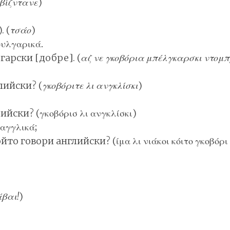
βίζντανε
)
. (
τσάο
)
ουλγαρικά.
гарски [добре]. (
αζ νε γκοβόρια μπέλγκαρσκι ντομ
лийски? (
γκοβόριτε λι ανγκλίσκι
)
йски? (γκοβόρισ λι ανγκλίσκι)
 αγγλικά;
то говори английски? (ίμα λι νιάκοι κόιτο γκοβόρι 
)
βαι!
)