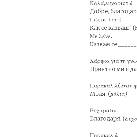
Καλά,ευχαριστώ
Добре, благодаря
Πώς σε λένε;
Как се казваш? (
Με λένε.
Казвам се ______ .
Χάρηκα για τη γνω
Приятно ми е да 
Παρακαλώ.(όταν φω
Моля. (
μόλια)
Ευχαριστώ.
Благодаря. (
Ευχ
Παρακαλώ.