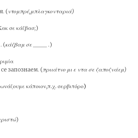
. (
ντομπρέ,μπλαγκονταριά)
Κακ σε κάζβα
σ
;)
 (
κάζβαμ σε _____ .
)
ριμία
се запознаем. (
πριιάτνο μι ε ντα σε ζαποζνάεμ)
νάζουμε κάποιον,π.χ. σερβιτόρο)
αριστώ
)