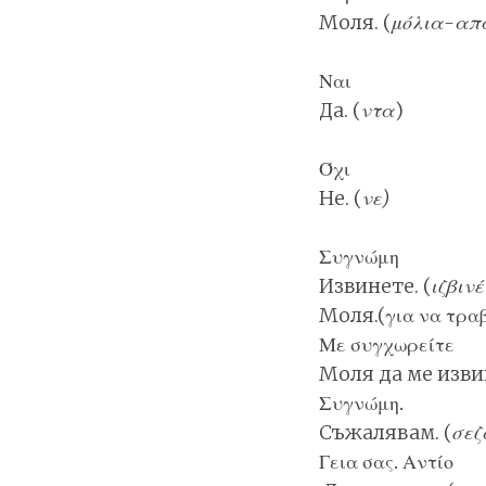
Моля. (
μόλια-απά
Ναι
Да. (
ντα
)
Όχι
Не. (
νε)
Συγνώμη
Извинете. (
ιζβινέ
Моля.(για να τραβ
Με συγχωρείτε
Моля да ме извин
Συγνώμη.
Съжалявам. (
σεζ
Γεια σας. Αντίο