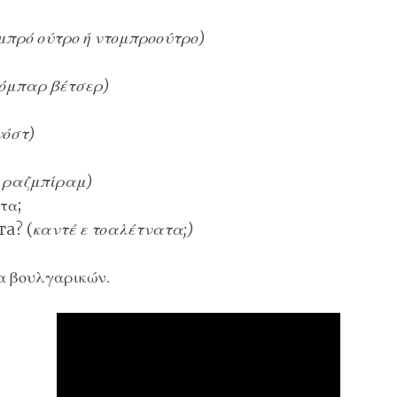
μπρό ούτρο ή ντομπροούτρο)
όμπαρ βέτσερ)
νό
σ
τ)
 ραζμπίραμ)
τα;
а? (
καντέ ε τοαλέτνατα;)
α βουλγαρικών.