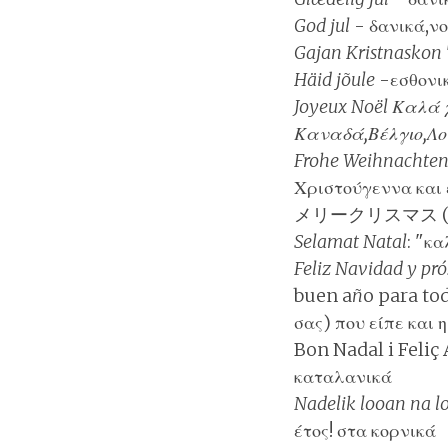
God jul
-
δανικά,ν
Gajan Kristnaskon
Häid jõule
-
εσθονι
Joyeux Noël
Καλά χ
Καναδά,Βέλγιο,Λο
Frohe Weihnachten/
Χριστούγεννα και 
メリークリスマス 
Selamat Natal
: "κ
Feliz Navidad y pr
buen a
ñ
o para to
σας) που είπε και 
Bon Nadal i Feliç 
καταλανικά
Nadelik looan na 
έτος! στα
κορνικά