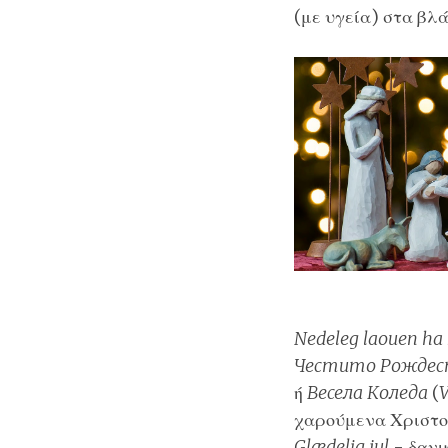
(με υγεία) στα
βλά
Nedeleg laouen ha
Честито Рождес
ή
Весела Коледа
(
V
χαρούμενα Χριστο
Glædelig jul
-
δανι