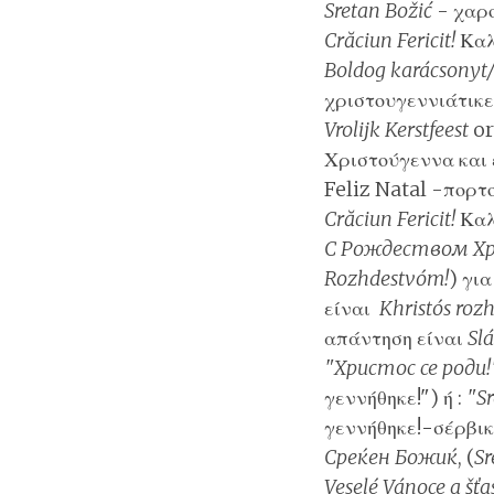
Sretan Božić
- χαρ
Crăciun Fericit!
Καλ
Boldog karácsonyt
χριστουγεννιάτικε
Vrolijk Kerstfeest
o
Χριστούγεννα και 
Feliz Natal -
πορτ
Crăciun Fericit!
Καλ
С Рождеством Х
Rozhdestvóm!
) γι
είναι
Khristós roz
απάντηση είναι
Slá
"Христос се роди!
γεννήθηκε!") ή :
"Sr
γεννήθηκε!
-σέρβι
Среќен Божиќ
, (
Sr
Veselé Vánoce a šťa