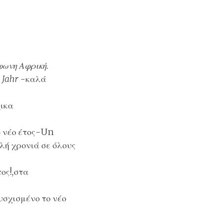
ωνη Αφρική
.
 Jahr
-καλά
ικα
 νέο έτος-Un
λή χρονιά σε όλους
ος!,στα
σχισμένο το νέο