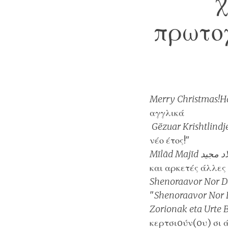
χ
πρωτοχ
Merry Christmas!H
αγγλικά
Gëzuar Krishtlindje
νέο έτος!"
Mīlād Majīd مجيد
και αρκετές άλλες
Shenoraavor Nor D
"
Shenoraavor Nor 
Zorionak eta Urte B
κερτσιoύν(oυ) σι ά