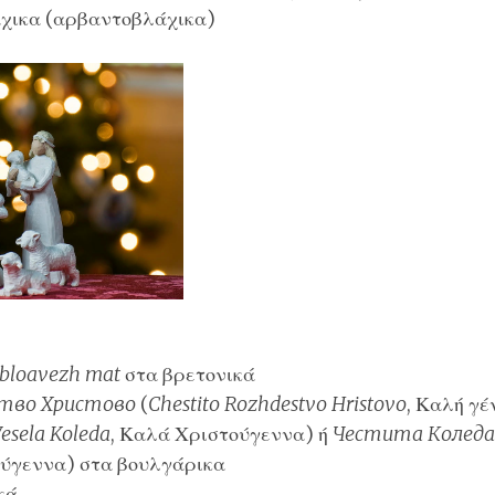
χικα
(αρβαντοβλάχικα)
 bloavezh mat
στα
βρετονικά
тво Христово
(
Chestito Rozhdestvo Hristovo
, Καλή γέ
esela Koleda
, Καλά Χριστούγεννα) ή
Честита Коледа
ύγεννα) στα
βουλγάρικα
κά