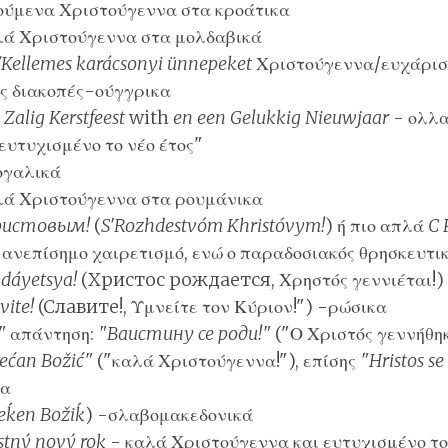
ούμενα Χριστούγεννα στα
κροάτικα
ά Χριστούγεννα στα
μολδαβικά
/Kellemes karácsonyi ünnepeket
Χριστούγεννα/ευχάρισ
ς διακοπές-
ούγγρικα
r
Zalig Kerstfeest
with
en een Gelukkig Nieuwjaar
-
ολλα
ευτυχισμένο το νέο έτος"
ογαλικά
ά Χριστούγεννα στα
ρουμάνικα
ристовым!
(
S'Rozhdestvóm Khristóvym!
) ή πιο απλά
С
α ανεπίσημο χαιρετισμό, ενώ ο παραδοσιακός θρησκευτι
hdáyetsya!
(Христос рождается, Χρηστός γεννιέται!) 
vite!
(Cлавите!, Υμνείτε τον Κύριον!")
-ρώσικα
"
απάντηση:
"Вaистину се роди!"
("Ο Χριστός γεννήθη
ećan Božić"
("καλά Χριστούγεννα!"), επίσης
"Hristos se 
κα
eḱen Božiḱ
) -
σλαβομακεδονικά
stný nový rok
- καλά Χριστούγεννα και ευτυχισμένο το 