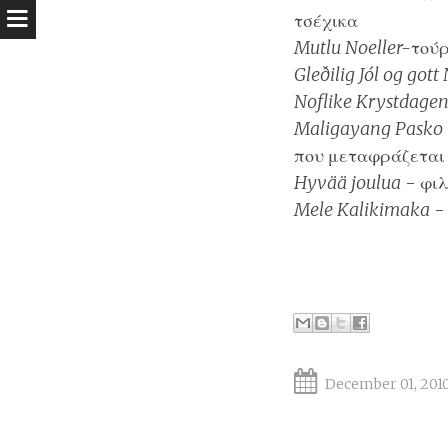
τσέχικα
Mutlu Noeller-
τούρ
Gleðilig Jól og gott
Noflike Krystdagen e
Maligayang Pasko
που μεταφράζεται
Hyvää joulua
-
φιλ
Mele Kalikimaka
Christmas wishes
December 01, 201