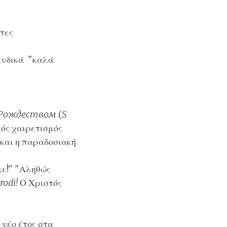
τες
νδικά
"καλά
 Рождеством
(
S
κός χαιρετισμός
και η παραδοσιακή
κε!" "Αληθώς
rodi!
Ο Χριστός
νέο έτος στα