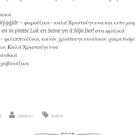
κικα
 Nýggjár
-
φαροέζικα
- καλά Χριστούγεννα και ευτυχισμ
n in protte Lok en Seine yn it Nije Jier!
στα
φριζικά
-
φιλιππινέζικα
, κοινός χριστουγεννιάτικος χαιρετισμό
 ως Καλά Χριστούγεννα
ανδικά
-
χαβανέζικα
 in many languages
0
άδμηνας
άρθρα