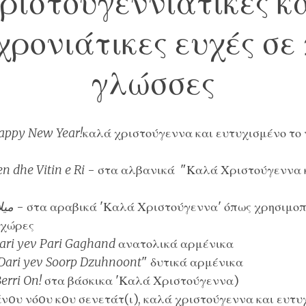
ριστουγεννιάτικες κ
ρονιάτικες ευχές σε
γλώσσες
appy New Year!
καλά χριστούγεννα και ευτυχισμένο το 
n dhe Vitin e Ri
- στα
αλβανικά
"Καλά Χριστούγεννα κ
ميلاد 
- στα
αραβικά
'Καλά Χριστούγεννα' όπως χρησιμοπο
 χώρες
ari yev Pari Gaghand
ανατολικά αρμένικα
Dari yev Soorp Dzuhnoont
"
δυτικά αρμένικα
erri On!
στα
βάσκικα
'Καλά Χριστούγεννα)
νoυ νόoυ κoυ σενετάτ(ι), καλά χριστούγεννα και ευτυχ