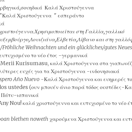
ορβηγικά,σουηδικά
Καλά Χριστούγεννα
"Καλά Χριστούγεννα "
εσπεράντο
κά
ριστούγεννα.Χρησιμοποιείται στη
Γαλλία,γαλλικό
υξεμβούργο,Λουιζιάνα,Ελβετία,Λίβανο
και στη
γαλλόφ
Fröhliche Weihnachten und ein glückliches/gutes Neues
ευτυχισμένο το νέο έτος -
γερμανικά
(
Merii Kurisumasu
, καλά Χριστούγεννα στα
γιαπωνέζ
αλύτερες ευχές για τα Χριστούγεννα -
ινδονησιακά
óspero Año Nuevo
-Καλά Χριστούγεννα και ευημερές το
dos ustedes (ουν μπουέν άνιο παρά τόδος ουστέδες-Κα
η Πάτυ-
ισπανικά
Any Nou! καλά χριστούγεννα και ευτυχισμένο το νέο έτ
looan blethen noweth
χαρούμενα Χριστούγεννα και ευτυ