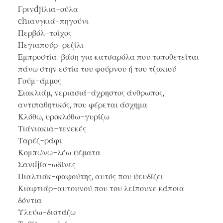
Γρινdjίλια-ούλα
chιανγκιά-πηγούνι
Περβόλ-τοίχος
Πεγιαπούρ-ρεζίλι
Εμπροστία-βάση για κατσαρόλα που τοποθετείται
πάνω στην εστία του φούρνου ή του τζακιού
Γούμ-άμμος
Σιακλιάμ, νεριασιά-άχρηστος άνθρωπος,
αντιπαθητικός, που φέρεται άσχημα
Κλόθω, υροκλόθω-γυρίζω
Τιάνιακια-τενεκές
Ταρέζ-ράφι
Κομπώνω-λέω ψέματα
Σανdjία-ωδίνες
Πιαλτιάκ-φαφούτης, αυτός που ψευδίζει
Κιαφτιάρ-αυτουνού που του λείπουνε κάποια
δόντια
Υλεύω-διστάζω