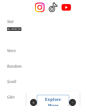
Stat
Voice
Random
Scroll
GAn
Explore
×
More