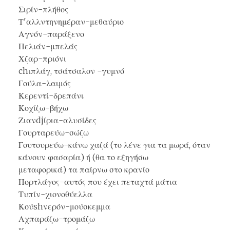
Σιρίν-πλήθος
Τ'αλλντηνημέραν-μεθαύριο
Αγνόν-παράξενο
Πελιάν-μπελάς
Χζαρ-πριόνι
chιπλάγ, τσάτσαλον -γυμνό
Γούλα-λαιμός
Κερεντί-δρεπάνι
Κοχίζω-βήχω
Ζιανdjίρια-αλυσίδες
Γουρταρεύω-σώζω
Γουτουρεύω-κάνω χαζά (το λένε για τα μωρά, όταν
κάνουν φασαρία) ή (θα το εξηγήσω
μεταφορικά) τα παίρνω στο κρανίο
Πορτλάγος-αυτός που έχει πεταχτά μάτια
Τυπίν-χιονοθύελλα
Κούshνερόν-μούσκεμμα
Αχπαράζω-τρομάζω