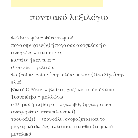
ποντιακό λεξιλόγιο
Φελίν ψωμίν = Φέτα ψωμιού
πόγο σην χαλέ(ν) ή πόγο σον αναγκέον ή ο
αναγκέος = ο καμπινές
καντζίν ή καντζία =
στουράκ = γκλίτσα
Φα (τσίμιν τσίμιν) την ελέαν = Φάε (λίγο λίγο) την
ελιά
βόκο ή Ο βόκον = βλάκα , χαζέ κατα μία έννοια
Τοουσιέεβο = μαλλώνω
ο βέτρον ή το βέτρο = ο γκουβάς (η γιαγια μου
αναφερόταν στον πλαστικό)
τσουκάλ(ι) = τσουκάλι , ονομάζεται και το
μαγειρικό σκεύος αλλά και το καθίκι (το μικρό
μεταλικό