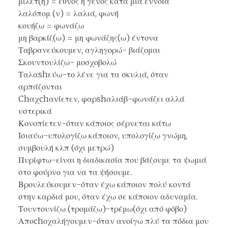
μιλέτ(η) = έθνος ή γένος κατα μία έννοια
λαλόπομ (ν) = λαλιά, φωνή
κουήζω = φωνάζω
μη βαρκίζ(ω) = μη φωνάζης(ω) έντονα
Ταβρανεύκουμεν, αγληγορώ- βιάζομαι
Σκουντουλίζω- μοσχοβολώ
Ταλαshεύω-το λένε για τα σκυλιά, όταν
αρπάζονται
Chαχchανίετεν, φαρshαλιάβ-φωνάζει αλλά
υστερικά
Κονοπίετεν-όταν κάποιος σέρνεται κάτω
Ισιαύω-υπολογίζω κάποιον, υπολογίζω γνώμη,
συμβουλή κλπ (όχι μετρώ)
Πυρίφτω-είναι η διαδικασία που βάζουμε τα ψωμιά
στο φούρνο για να τα ψήσουμε.
Βρουλεύκουμεν-όταν έχω κάποιον πολύ κοντά
στην καρδιά μου, όταν έχω σε κάποιον αδυναμία.
Τουντουνίζω (τρομάζω)-τρέμω(όχι από φόβο)
Αποchοχαλήγουμεν-όταν ανοίγω πλύ τα πόδια μου