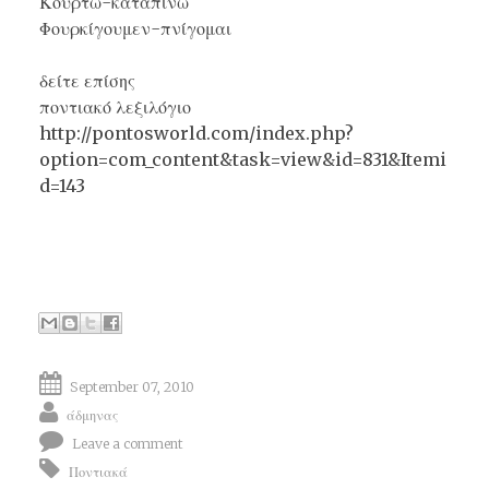
Κουρτώ-καταπίνω
Φουρκίγουμεν-πνίγομαι
δείτε επίσης
ποντιακό λεξιλόγιο
http://pontosworld.com/index.php?
option=com_content&task=view&id=831&Itemi
d=143
September 07, 2010
άδμηνας
Leave a comment
Ποντιακά