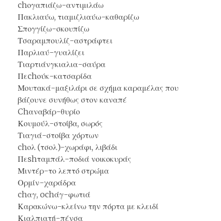
chογαπιάζω-αντιμιλάω
Πακλιαύω, τιαμιζλιαύω-καθαρίζω
Σπογγίζω-σκουπίζω
Τσαραμπουλίζ-αστράφτει
Παρλιαύ-γυαλίζει
Τιαρτιάνγκιαλια-σαύρα
Πεchούκ-κατσαρίδα
Μουτακά-μαξιλάρι σε σχήμα καραμέλας που
βάζουνε συνήθως στον καναπέ
Chαναβάρ-θυρίο
Κουμούλ-στοίβα, σωρός
Τιαγιά-στοίβα χόρτων
chολ (τσολ)-χωράφι, λιβάδι
Πεshταμπάλ-ποδιά νοικοκυράς
Μιντέρ-το λεπτό στρώμα
Ορμίν-χαράδρα
chαγ, ochάγ-φωτιά
Καρακώνω-κλείνω την πόρτα με κλειδί
Κιαλπιατή-πένσα