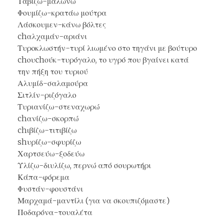
Ταβίζω-μαλώνω
Φουμίζω-κρατάω μούτρα
Λάσκουμεν-κάνω βόλτες
chαλχαμάν-αριάνι
Τυροκλωστήν-τυρί λιωμένο στο τηγάνι με βούτυρο
chουchούκ-τυρόγαλο, το υγρό που βγαίνει κατά
την πήξη του τυριού
Αλυμίδ-σαλαμούρα
Σιτλίν-ριζόγαλο
Τυριανίζω-στεναχωρώ
chανίζω-σκορπώ
chιβίζω-τιτιβίζω
shυρίζω-σφυρίζω
Χαρτσεύω-ξοδεύω
Υλίζω-διυλίζω, περνώ από σουρωτήρι
Κάπα-φόρεμα
Φυστάν-φουστάνι
Μαρχαμά-μαντίλι (για να σκουπιζόμαστε)
Ποδαρόνα-τουαλέτα