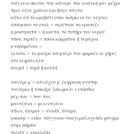
τσίγγινο σκεύος που κάναμε την ανάγκη μας μέχρι
πριν λίγα χρόνια και ήταν πάντα
κάτω απ το κρεβάτι στην διάρκεια τις νύχτας
σπόγκσον το στολ = σκούπισε το τραπέζι
η μαστραπά = η κούπα, το ποτήρι του νερού
πόσα πιρτέν = πόσα κομμάτια ή τεμάχια
ο τορομάνον =
λετσέκ = το μαύρο τσεμπέρι που φορούν οι χήρες
στο κεφάλι κλπ
σουμά = σιμά ή κοντά
τσιγέρι μ΄= σπλάχνο μ΄,έκφραση αγάπης
τσιγέρια ή τσικάρε (ιδιωμα)= εντόσθια
μέρ πας = που πας
μαντζάνα = μελιντζάνα
άψων, άψιμον = άναψε, άναμα
κοκούμ = είδος τσίγγινου τσαγερού,σχεδόν μόνιμα
στην σόμπα
τολάπ = ντουλάπι