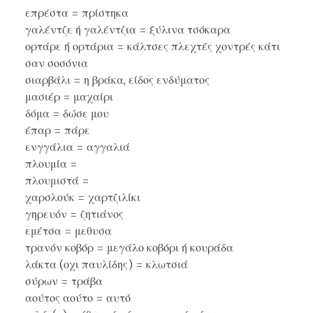
επρέστα = πρίστηκα
γαλέντζε ή γαλέντζια = ξύλινα τσόκαρα
ορτάρε ή ορτάρια = κάλτσες πλεχτές χοντρές κάτι
σαν σοσόνια
σιαρβάλι = η βράκα, είδος ενδύματος
μασιέρ = μαχαίρι
δόμα = δώσε μου
έπαρ = πάρε
ενγγάλια = αγγαλιά
πλουμία =
πλουμιστά =
χαρσλούκ = χαρτζιλίκι
γηρευόν = ζητιάνος
εμέτσα = μεθυσα
τρανόν κοβόρ = μεγάλο κοβόρι ή κουράδα
λάκτα (οχι παυλίδης) = κλωτσιά
σύρων = τράβα
αούτος αούτο = αυτό