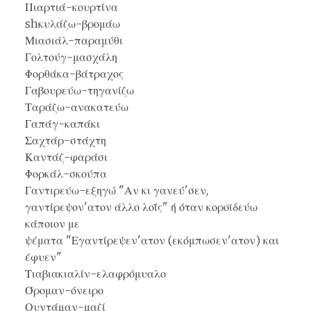
Πιαρτιά-κουρτίνα
shκυλάζω-βρομάω
Μιασιάλ-παραμύθι
Γολτούγ-μασχάλη
Φορθάκα-βάτραχος
Γαβουρεύω-τηγανίζω
Ταράζω-ανακατεύω
Γαπάγ-καπάκι
Σαχτάρ-στάχτη
Καντάζ-φαράσι
Φορκάλ-σκούπα
Γαντιρεύω-εξηγώ "Αν κι γανεύ'σεν,
γαντίρεψον'ατον άλλο λοΐς" ή όταν κοροϊδεύω
κάποιον με
ψέματα "Εγαντίρεψεν'ατον (εκόμπωσεν'ατον) και
έφυεν"
Τιαβιακιαλίν-ελαφρόμυαλο
Όρομαν-όνειρο
Ουντάμαν-μαζί