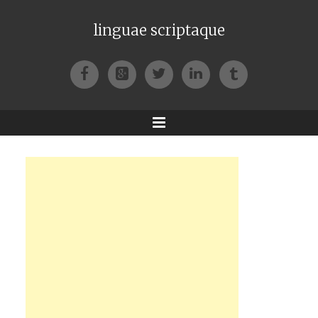
linguae scriptaque
Facebook
Google+
Twitter
LinkedIn
Tumblr
Menu