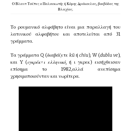
Ο Βλαντ Τσέπες ο Παλουκωτής ή Κόμης Δράκουλας, βοεβόδας της
Βλαχίας.
Το ρουμανικό αλφάβητο είναι μια παραλλαγή του
λατινικού αλφαβήτου και αποτελείται από 31
γράμματα.
Τα
γράμματα Q (διαβάζετε
kü
ή
chiu
), W (
dublu ve
),
και Y (
ιγκρέκ=ι ελληνικό,
ή ι γκρεκ) εισήχθεισαν
επίσημα το 1982,αλλά ανεπίσημα
χρησιμοποιούνταν και νωρίτερα.