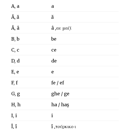
A, a
a
Ă, ă
ă
Â, â
â ,αε μαζί
B, b
be
C, c
ce
D, d
de
E, e
e
F, f
fe / ef
G, g
ghe / ge
H, h
ha / haş
I, i
i
Î, î
î ,τούρκικο ι