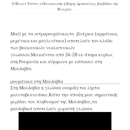
Ο Βλαντ Τσέπες ο Παλουκωτής ή Κόμης Δράκουλας, βοεβόδας της
Βλαχίας.
Μαζί με τα ιστρορουμάνικα,τα βλάχικα (
αρμάνικα
,
ρεμένικα και
μογλενίτικα
) αποτελούν τον κλάδο
των βαλκανικών νεολατινικών
γλωσσών.Μιλιούνται από 24-28 εκ άτομα κυρίως
στη Ρουμανία και σύμφωνα με κάποιους στη
Μολδαβία.
ρουμάνικα στη Μολδαβία
Στη Μολδαβία η γλώσσα ονομάζεται λίμπα
μολντοβεανεάσκε.Κάτα την άποψη μιας σημαντικής
μερίδας του πληθυσμού της Μολδαβίας,τα
μολδαβικά αποτελούν χωριστή γλώσσα.