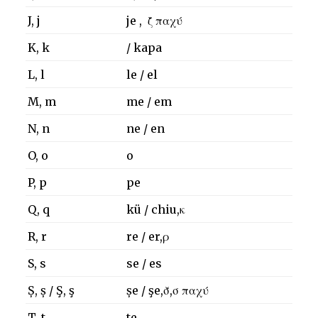
J, j
je , ζ̌ παχύ
K, k
/ kapa
L, l
le / el
M, m
me / em
N, n
ne / en
O, o
o
P, p
pe
Q, q
kü / chiu,κ
R, r
re / er,ρ
S, s
se / es
Ș, ș / Ş, ş
șe / şe,σ̌,σ παχύ
T, t
te