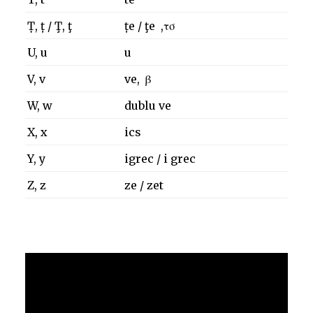
Ț, ț / Ţ, ţ
țe / ţe ,τσ
U, u
u
V, v
ve, β
W, w
dublu ve
X, x
ics
Y, y
igrec / i grec
Z, z
ze / zet