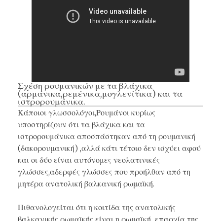
Σχέση ρουμανικών με τα βλάχικα
(αρμάνικα,ρεμένικα,μογλενίτικα) και τα
ιστρορουμάνικα.
Κάποιοι γλωσσολόγοι,Ρουμάνοι κυρίως
υποστηρίζουν ότι τα βλάχικα και τα
ιστρορουμάνικα αποσπάστηκαν από τη ρουμανική
(δακορουμανική) ,αλλά κάτι τέτοιο δεν ισχύει αφού
και οι δύο είναι αυτόνομες νεολατινικές
γλώσσες,αδερφές γλώσσες που προήλθαν από τη
μητέρα ανατολική βαλκανική ρωμαϊκή.
Πιθανολογείται ότι η κοιτίδα της ανατολικής
βαλκανικής ρωμαϊκής είναι η ρωμαϊκή επαρχία της