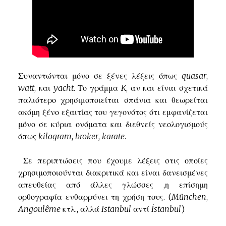
Συναντώνται μόνο σε ξένες λέξεις όπως
quasar
,
watt
, και
yacht
. Το γράμμα
K
, αν και είναι σχετικά
παλιότερο χρησιμοποιείται σπάνια και θεωρείται
ακόμη ξένο εξαιτίας του γεγονότος ότι εμφανίζεται
μόνο σε κύρια ονόματα και διεθνείς νεολογισμούς
όπως
kilogram
,
broker
,
karate
.
Σε περιπτώσεις που έχουμε λέξεις στις οποίες
χρησιμοποιούνται διακριτικά και είναι δανεισμένες
απευθείας από άλλες γλώσσες ,η επίσημη
ορθογραφία ενθαρρύνει τη χρήση τους. (
München
,
Angoulême
κτλ., αλλά
Istanbul
αντί
İstanbul
)