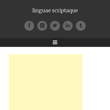
linguae scriptaque
Facebook
Google+
Twitter
LinkedIn
Tumblr
Menu