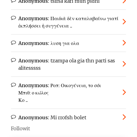
Anonymous:
tsifsa kari mun pidhi
Anonymous:
Παιδιὰ δὲν καταλαβαίνω γιατί
ἐκπλήσσει ἡ συγγένεια ...
Anonymous:
λυση για ολα
Anonymous:
tzampa ola gia thn parti sas
alitesssss
Anonymous:
Ροπ: Οικογένεια, το σόι
Μπιθ: ο κώλος
Κο ...
Anonymous:
Mi rrofsh bolet
Followit