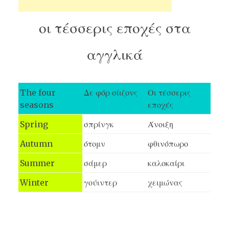
οι τέσσερις εποχές στα
αγγλικά
The four
Δε φόρ σίιζονς
Οι τέσσερις
seasons
εποχές
Spring
σπρίνγκ
Άνοιξη
Autumn
ότομν
φθινόπωρο
Summer
σάμερ
καλοκαίρι
Winter
γούιντερ
χειμώνας