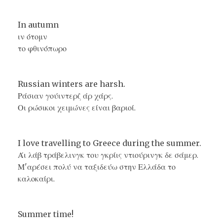
In autumn
ιν ότομν
το φθινόπωρο
Russian winters are harsh.
Ράσιαν γούιντερζ άρ χάρς.
Οι ρώσικοι χειμώνες είναι βαριοί.
I love travelling to Greece during the summer.
Άι λάβ τράβελινγκ του γκρίις ντιούρινγκ δε σάμερ.
Μ'αρέσει πολύ να ταξιδεύω στην Ελλάδα το
καλοκαίρι.
Summer time!