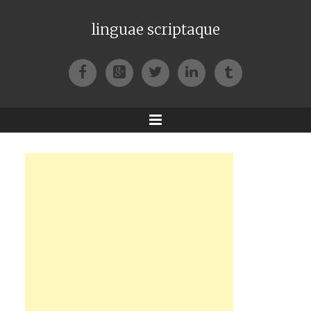
linguae scriptaque
Facebook
Google+
Twitter
LinkedIn
Tumblr
Menu