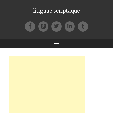
linguae scriptaque
Facebook
Google+
Twitter
LinkedIn
Tumblr
Menu