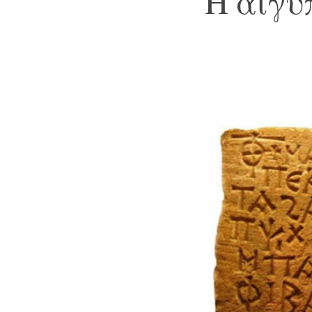
Η αιγυ