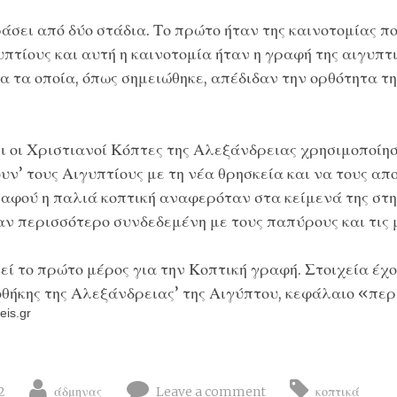
άσει από δύο στάδια. Το πρώτο ήταν της καινοτομίας π
υπτίους και αυτή η καινοτομία ήταν η γραφή της αιγυπτ
 τα οποία, όπως σημειώθηκε, απέδιδαν την ορθότητα τ
τι οι Χριστιανοί Κόπτες της Αλεξάνδρειας χρησιμοποίη
ουν’ τους Αιγυπτίους με τη νέα θρησκεία και να τους α
 αφού η παλιά κοπτική αναφερόταν στα κείμενά της στη
αν περισσότερο συνδεδεμένη με τους παπύρους και τις 
εί το πρώτο μέρος για την Κοπτική γραφή. Στοιχεία έχ
ιοθήκης της Αλεξάνδρειας’ της Αιγύπτου, κεφάλαιο «πε
eis.gr
2
άδμηνας
Leave a comment
κοπτικά