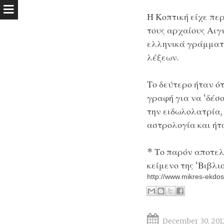
Η Κοπτική είχε περ
τους αρχαίους Αιγ
ελληνικά γράμματα
λέξεων.
Το δεύτερο ήταν ό
γραφή για να ‘δέσ
την ειδωλολατρία,
αστρολογία και ήτ
* Το παρόν αποτελ
κείμενο της ‘Βιβλ
http://www.mikres-ekdos
December 30, 201