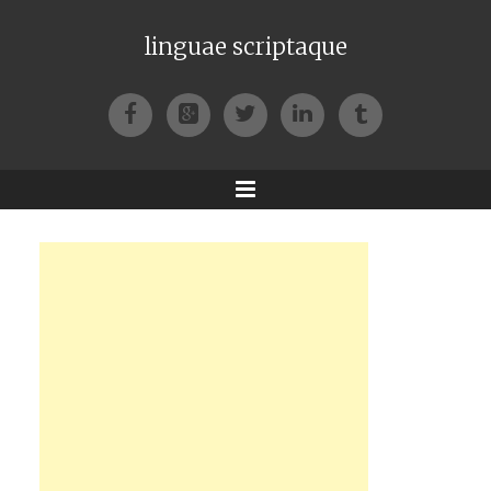
linguae scriptaque
Facebook
Google+
Twitter
LinkedIn
Tumblr
Menu