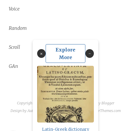
Voice
Random
Scroll
Explore
×
More
GAn
Copyright ©
2026
linguae scriptaque
| Powered by
Blogger
Design by
Automattic
| Blogger Theme by
NewBloggerThemes.com
Latin-Greek dictionary