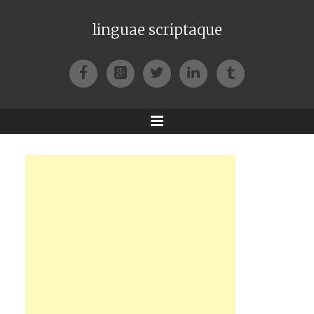
linguae scriptaque
Facebook
Google+
Twitter
LinkedIn
Tumblr
Menu