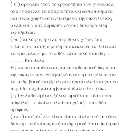
( τʼ ) αργαλιά ήταν το εργαστήριο των γυναικών,
όπου ύφαιναν τα απαραίτητα κλινοσκεπάσματα
και άλλα χρηστικά αντικείμενα της οικογένειας,
αλλά και για εμπορικούς λόγους διάφορα είδη
υφασμάτων.
( ου ) αυλόιρας ήταν ο περίβολος χώρος του
κτίσματος, αυτός δηλαδή που κύκλωνε το σπίτι και
το προφύλαγε με το λιθόκτιστο ψηλό ντουβάρι.
…………. Και άλλα.
Η μπουιάτα πρόκειται για το καθημερινό δωμάτιο
της οικογένειας. Εδώ μαζεύονταν η οικογένεια για
το μεσημβρινό και βραδινό φαγητό αλλά και για να
περάσει ευχάριστα η βραδιά δίπλα στο τζάκι.
( η ) γκλαβανή ήταν ξύλινη οριζόντια πόρτα που
ασφάλιζε τη σκάλα αλλά και χώριζε τους δύο
ορόφους.
( του ) ουτζιάκʼ δεν είναι τίποτε άλλο από το τζάκι
διαφορετικό κάπως από το σημερινό. Στο εσωτερικό
του υπήρχε πάντοτε ένα χάλκινο δοχείο (το