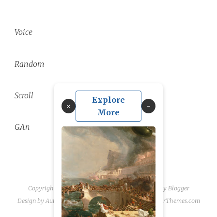
Voice
Random
Scroll
Explore
×
More
GAn
Copyright ©
2026
linguae scriptaque
| Powered by
Blogger
Design by
Automattic
| Blogger Theme by
NewBloggerThemes.com